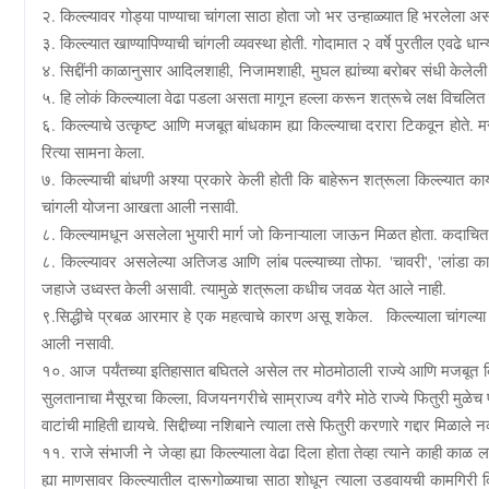
२. किल्ल्यावर गोड्या पाण्याचा चांगला साठा
होता
जो
भर उन्हाळ्यात हि भरलेला असा
३. किल्ल्यात खाण्यापिण्याची चांगली व्यवस्था होती. गोदामात २ वर्षे पुरतील एवढे धा
४. सिद्दींनी काळानुसार आदिलशाही
,
निजामशाही
,
मुघल ह्यांच्या बरोबर संधी केलेली 
५. हि लोकं किल्ल्याला वेढा पडला असता मागून हल्ला करून शत्रूचे लक्ष विचलित
६. किल्ल्याचे उत्कृष्ट आणि मजबूत बांधकाम ह्या किल्ल्याचा दरारा टिकवून होते. 
रित्या सामना केला.
७. किल्ल्याची बांधणी अश्या प्रकारे केली होती कि बाहेरून शत्रूला किल्ल्यात क
चांगली योजना आखता आली नसावी.
८. किल्ल्यामधून असलेला भुयारी मार्ग जो
किनाऱ्याला
जाऊन मिळत होता. कदाचित ह्या 
८. किल्ल्यावर असलेल्या अतिजड आणि लांब पल्ल्याच्या तोफा.
'
चावरी
', '
लांडा क
जहाजे उध्वस्त केली असावी. त्यामुळे शत्रूला कधीच जवळ येत आले नाही.
९.सिद्धीचे प्रबळ आरमार हे एक महत्वाचे कारण असू शकेल.
किल्ल्याला चांग
आली
नसावी.
१०. आज
पर्यंतच्या इतिहासात बघितले असेल तर मोठमोठाली राज्ये आणि मजबूत कि
सुलतानाचा मैसूरचा किल्ला, विजयनगरीचे साम्राज्य वगैरे मोठे राज्ये फितुरी मुळे
वाटांची माहिती द्यायचे. सिद्दीच्या नशिबाने त्याला तसे फितुरी करणारे गद्दार मिळाले न
११. राजे संभाजी ने जेव्हा ह्या किल्ल्याला वेढा दिला होता तेव्हा त्याने काही
ह्या माणसावर किल्ल्यातील दारूगोळ्याचा साठा शोधून त्याला उडवायची कामगिरी