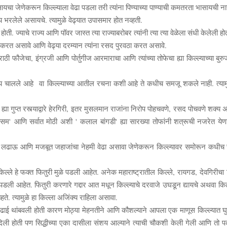
यचा जेणेकरून किल्ल्याला वेढा पडला तरी त्यांना पिण्याच्या पाण्याची कमतरता भासायची ना
न्य भरलेले असायचे. त्यामुळे वेढ्यात उपासमार होत नव्हती.
होती. ज्याचे राज्य आणि पॉवर जास्त त्या राज्याबरोबर त्यांनी त्या त्या वेळेला संधी केलेली हो
 करत असावे आणि वेढ्या दरम्यान त्यांना रसद पुरवठा करत असावे.
मराठी फौजेचा
,
इंग्रजी आणि पोर्तुगीज आरमाराचा आणि त्यांच्या तोफेचा ह्या किल्ल्याच्या बुरु
ाय चालले आहे
वा
किल्ल्याच्या आतील रचना कशी आहे ते कधीच समजू शकले नाही. त्याम
गुप्त रस्त्याद्वारे हेरगिरी
,
इतर मुसलमान राजांना निरोप पोहचवणे
,
रसद पोचवणे शक्य अ
ासम
'
आणि सर्वात मोठी अशी
'
कलाल बांगडी
' ह्या सारख्या तोफांनी शत्रूची नजरेत येण
ल्या लढाऊ आणि मजबूत जहाजांचा नेहमी वेढा असावा जेणेकरून किल्ल्यावर समोरून कधी
ल्ले हे फक्त फितुरी मुळे पडली आहेत. अनेक महाराष्ट्रातील किल्ले
,
रायगड
,
देवगिरीचा 
च पडली आहेत. फितुरी करणारे गद्दार आत मधून किल्ल्याचे दरवाजे उघडून द्यायचे अथवा किल्
व्हते. त्यामुळे हा किल्ला अजिंक्य राहिला असावा.
 काळ लढाई थांबवली होती कारण मोठ्या मेहनतीने आणि कौशल्याने आपला एक माणूस किल्ल्यात 
 दिली होती पण सिद्धीच्या एका दासीला संशय आल्याने त्याची चौकशी केली गेली आणि तो 