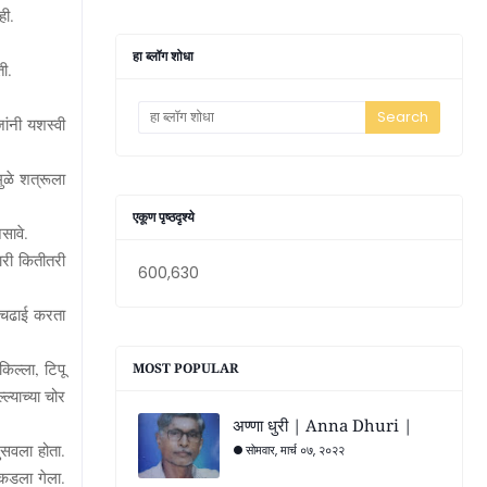
ही.
हा ब्लॉग शोधा
ती.
जांनी यशस्वी
ुळे शत्रूला
एकूण पृष्ठदृश्ये
सावे.
ारी कितीतरी
600,630
च चढाई करता
किल्ला
,
टिपू
MOST POPULAR
ल्याच्या चोर
अण्णा धुरी | Anna Dhuri |
घुसवला होता.
सोमवार, मार्च ०७, २०२२
पकडला गेला.