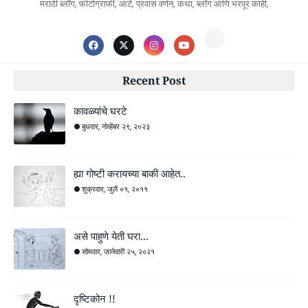
मराठी ब्लॉग, फोटोग्राफी, आर्ट, प्रवास वर्णन, कथा, ब्लॉग आणि भरपूर काही,
Recent Post
कावळ्यांचे घरटे
बुधवार, नोव्हेंबर २९, २०२३
ह्या गोष्टी करायच्या बाकी आहेत..
शुक्रवार, जुलै ०१, २०११
असे पाहुणे येती घरा...
सोमवार, जानेवारी २५, २०२१
दृष्टिकोन !!