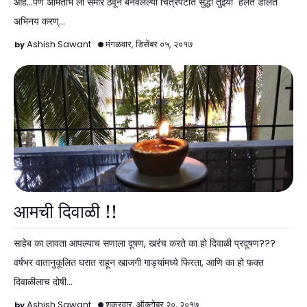
आहे...पण अमिताभ ला समोर ठेवून बनवलेल्या चित्रपटात सुद्धा तुझ्या हलत डोलत
अभिनय करण्…
Ashish Sawant
मंगळवार, डिसेंबर ०५, २०१७
BLOGs
आमची दिवाळी !!
साहेब का लावता आपल्याच सणाला दूषण, खरंच करते का हो दिवाळी प्रदूषण???
वर्षभर वातानुकूलित घरात राहून खाजगी गाड्यांमध्ये फिरता, आणि का हो फक्त
दिवाळीलाच दोषी…
Ashish Sawant
शुक्रवार, ऑक्टोबर २०, २०१७