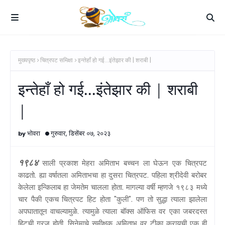
मुख्यपृष्ठ
चित्रपट समिक्षा
इन्तेहाँ हो गई...इंतेझार की | शराबी |
इन्तेहाँ हो गई...इंतेझार की | शराबी
|
भोवरा
गुरुवार, डिसेंबर ०७, २०२३
१९८४
साली प्रकाश मेहरा अमिताभ बच्चन ला घेऊन एक चित्रपट
काढतो. ह्या वर्षातला अमिताभचा हा दुसरा चित्रपट. पहिला श्रीदेवी बरोबर
केलेला इन्किलाब हा जेमतेम चालला होता. मागल्या वर्षी म्हणजे १९८३ मध्ये
चार पैकी एकच चित्रपट हिट होता "कुली". पण तो सुद्धा त्याला झालेला
अपघातातून वाचल्यामुळे. त्यामुळे त्याला बॉक्स ऑफिस वर एका जबरदस्त
हिटची गरज होती. सिनेमाचे समीक्षक अमिताभ वर टीका करायची एक ही