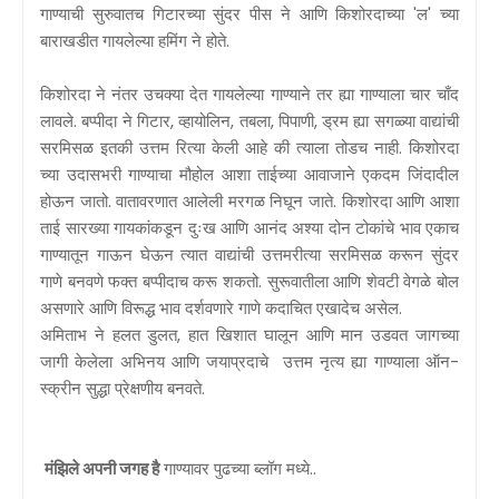
गाण्याची सुरुवातच गिटारच्या सुंदर पीस ने आणि किशोरदाच्या 'ल' च्या
बाराखडीत गायलेल्या हमिंग ने होते.
किशोरदा ने नंतर उचक्या देत गायलेल्या गाण्याने तर ह्या गाण्याला चार चाँद
लावले. बप्पीदा ने गिटार, व्हायोलिन, तबला, पिपाणी, ड्रम ह्या सगळ्या वाद्यांची
सरमिसळ इतकी उत्तम रित्या केली आहे की त्याला तोडच नाही. किशोरदा
च्या उदासभरी गाण्याचा मौहोल आशा ताईच्या आवाजाने एकदम जिंदादील
होऊन जातो. वातावरणात आलेली मरगळ निघून जाते. किशोरदा आणि आशा
ताई सारख्या गायकांकडून दुःख आणि आनंद अश्या दोन टोकांचे भाव एकाच
गाण्यातून गाऊन घेऊन त्यात वाद्यांची उत्तमरीत्या सरमिसळ करून सुंदर
गाणे बनवणे फक्त बप्पीदाच करू शकतो. सुरूवातीला आणि शेवटी वेगळे बोल
असणारे आणि विरूद्ध भाव दर्शवणारे गाणे कदाचित एखादेच असेल.
अमिताभ ने हलत डुलत, हात खिशात घालून आणि मान उडवत जागच्या
जागी केलेला अभिनय आणि जयाप्रदाचे उत्तम नृत्य ह्या गाण्याला ऑन-
स्क्रीन सुद्धा प्रेक्षणीय बनवते.
मंझिले अपनी जगह है
गाण्यावर पुढच्या ब्लॉग मध्ये..