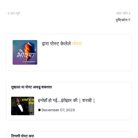
जरा जुने
थोडे नवीन
दृष्टिकोन !!
द्वारा पोस्ट केलेले
भोवरा
तुम्‍हाला या पोस्‍ट आवडू शकतात
इन्तेहाँ हो गई...इंतेझार की | शराबी |
December 07, 2023
टिप्पणी पोस्ट करा