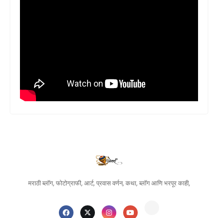
मराठी ब्लॉग, फोटोग्राफी, आर्ट, प्रवास वर्णन, कथा, ब्लॉग आणि भरपूर काही,