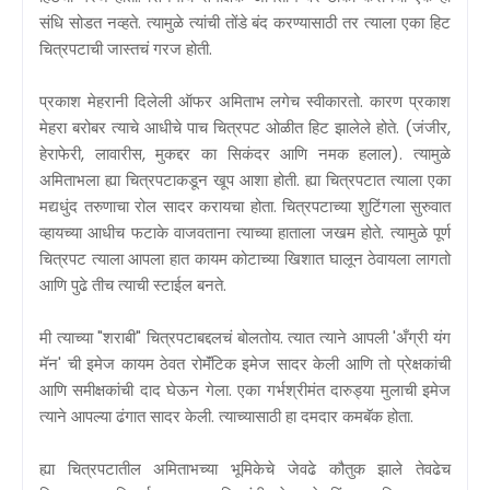
संधि सोडत नव्हते. त्यामुळे त्यांची तोंडे बंद करण्यासाठी तर त्याला एका हिट
चित्रपटाची जास्तचं गरज होती.
प्रकाश मेहरानी दिलेली ऑफर अमिताभ लगेच स्वीकारतो. कारण प्रकाश
मेहरा बरोबर त्याचे आधीचे पाच चित्रपट ओळीत हिट झालेले होते. (जंजीर,
हेराफेरी, लावारीस, मुकद्दर का सिकंदर आणि नमक हलाल). त्यामुळे
अमिताभला ह्या चित्रपटाकडून खूप आशा होती. ह्या चित्रपटात त्याला एका
मद्यधुंद तरुणाचा रोल सादर करायचा होता. चित्रपटाच्या शुटिंगला सुरुवात
व्हायच्या आधीच फटाके वाजवताना त्याच्या हाताला जखम होते. त्यामुळे पूर्ण
चित्रपट त्याला आपला हात कायम कोटाच्या खिशात घालून ठेवायला लागतो
आणि पुढे तीच त्याची स्टाईल बनते.
मी त्याच्या "शराबी" चित्रपटाबद्दलचं बोलतोय. त्यात त्याने आपली 'अँग्री यंग
मॅन' ची इमेज कायम ठेवत रोमॅंटिक इमेज सादर केली आणि तो प्रेक्षकांची
आणि समीक्षकांची दाद घेऊन गेला. एका गर्भश्रीमंत दारुड्या मुलाची इमेज
त्याने आपल्या ढंगात सादर केली. त्याच्यासाठी हा दमदार कमबॅक होता.
ह्या चित्रपटातील अमिताभच्या भूमिकेचे जेवढे कौतुक झाले तेवढेच