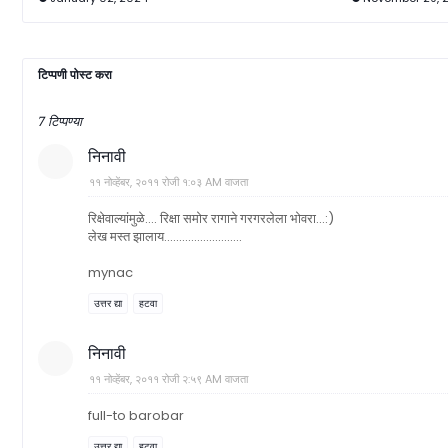
टिप्पणी पोस्ट करा
7 टिप्पण्या
निनावी
११ नोव्हेंबर, २०११ रोजी १:०३ AM वाजता
रिक्षेवाल्यांमुळे.... रिक्षा समोर रागाने गरगरलेला भोवरा...:)
लेख मस्त झालाय..........................
mynac
उत्तर द्या
हटवा
निनावी
११ नोव्हेंबर, २०११ रोजी २:५९ AM वाजता
full-to barobar
उत्तर द्या
हटवा