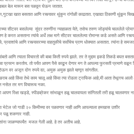
न डबल बेल मारून बस पळवून घेऊन जातात.
े पान,गुटखा खात बसतात आणि रस्त्यावर थुंकुन रांगोळी काढतात. एखाद्या ठिकाणी थुंकून च
,
गच्या सीटवर
बसलेल्या
सुंदर
तरुणींना
न्याहाळता येते
तसेच तरुण जोड्यांचे चाललेले प्रेमाचे
ण हे करत असताना त्यांचे अर्धे लक्ष मागे सीटवर चाललेल्या रोमान्स कडे असते आणि रस्त्
,
े
प्रवाशांचे आणि रस्त्यावरच्या वाहतुकीचे सर्वांचेच प्राण धोक्यात असतात. त्यांना हे
समजत 
ंबतो आणि त्याला विचारतो की बाबा किती रुपये झाले. तर ते मुद्दाम इकडे तिकडे बघत बसत
प्रयत्न करतोय. तो पर्यंत आपण पैसे काढून देणार मग ते
आपल्या
फुरसती प्रमाणे वळून
,
 ठेऊन वर अजून
दोन
रुपये द्या
अमुक अमुक झाले म्हणून सांगतील.
,
राब आहे किंवा तेथे काम चालू आहे किंवा त्या रोडला ट्राफिक आहे
मी आता तेथूनच आलो आ
 माहित नसेल तर मग विचारूच नका.
,
आणि आपण
रिक्षा खड्डे
स्पीडब्रेकर सांभाळून हळू चालवायला सांगितली तरी हळू चालवणार 
वाला भेटेल जो गाडी २० किमीच्या वर पळवणार नाही आणि आपल्याला हमखास उशीर
वर पळू शकणार नाही.
ांना
जाळण्यापर्यंत
मजल
गेली आहे.
हे तर अतीच आहे.