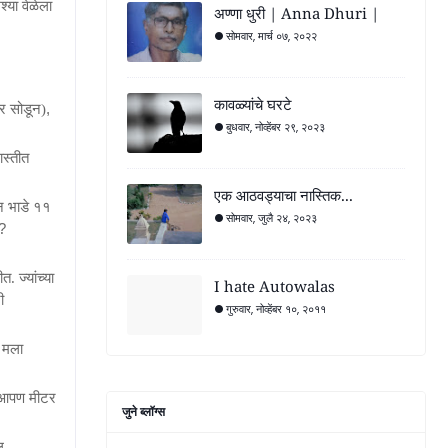
्या वेळेला
अण्णा धुरी | Anna Dhuri |
सोमवार, मार्च ०७, २०२२
कावळ्यांचे घरटे
,
वर सोडून)
बुधवार, नोव्हेंबर २९, २०२३
ास्तीत
एक आठवड्याचा नास्तिक...
ान भाडे ११
सोमवार, जुलै २४, २०२३
?
. ज्यांच्या
I hate Autowalas
ी
गुरुवार, नोव्हेंबर १०, २०११
च मला
 आपण मीटर
जुने ब्लॉग्स
ल.