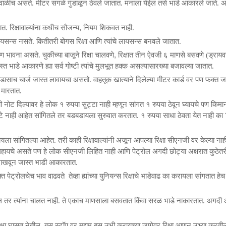
ची दिवाळीच असते. मीटर सगळे गुंडाळून ठेवले जातात. मनाला येईल तसे भाडे आकारले जाते. अश
,
त. रिक्षावाल्यांना कधीच सौजन्य
नियम
शिकवत नाही.
े लायसन्स नसते. कितीतरी बोगस रिक्षा आणि त्यांचे लायसन्स बनवले जातात.
,
रण
भावना
असते. चुकीच्या बाजूने रिक्षा चालवणे
रिक्षात तीन ऐवजी ६ माणसे बसवणे (ड्राय
स्त भाडे आकारणे ह्या सर्व गोष्टी त्यांचे मुलभूत हक्क असल्यासारख्या बजावल्या जातात.
ा थोडासाच चार्ज जास्त लावायचा असतो. वाहतूक खात्याने दिलेल्या मीटर कार्ड वर पण फक्त ज
 मारतात.
ाची नोट दिल्यावर हे लोक १ रुपया
सुट्टा नाही म्हणून सांगत १ रुपया ठेवून घ्यायचे पण किम
ुट्टे नाही आहेत सांगितले तर बडबडायला सुरुवात करतात. १ रुपया साधा ठेवता येत नाही
का
ा सांगितल्या आहेत. तरी काही रिक्षावाल्यांनी अजून आपल्या रिक्षा सीएनजी वर केल्या नाहीत
वर लिहायचे असते पण हे लोक सीएनजी लिहित नाही आणि पेट्रोल अगदी छोट्या अक्षरात कुठेतर
 दाखवून जास्त भाडी आकारतात.
्त
पेट्रोलचेच
भाव
वाढवते
तेव्हा ह्यांच्या युनियन्स रिक्षाचे भाडेवाढ का करायला सांगतात हे
तर त्यांना चालत नाही. ते एकाच
माणसाला बसवतात किंवा सरळ भाडे नाकारतात. अगदी
िक्षा घासत नेतील. बस
स्टॉप
वर मुद्दाम बस उभी करायच्या जागेवर रिक्षा आणून उभ्या करती