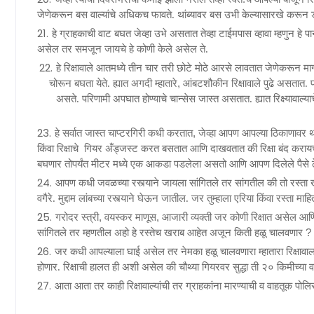
जेणेकरून बस वाल्यांचे अधिकच फावते. थांब्यावर बस उभी केल्यासारखे करू
हे ग्राहकाची वाट बघत जेव्हा उभे असतात तेव्हा टाईमपास व्हावा म्हणुन ह
असेल तर समजून जायचे हे कोणी केले असेल ते.
हे रिक्षावाले आतमध्ये तीन चार तरी छोटे मोठे आरसे लावतात जेणेकरून मा
,
चोरून बघता येते. ह्यात अगदी म्हातारे
आंबटशौकीन
रिक्षावाले
पुढे असतात. प
असते. परिणामी अपघात होण्याचे चान्सेस जास्त असतात. ह्यात रिक्ष्यावाल्याच
,
हे सर्वात जास्त चाप्टरगिरी कधी करतात
जेव्हा आपण आपल्या ठिकाणावर था
किंवा
रिक्षाचे
गियर अँड्जस्ट
करत बसतात आणि दाखवतात की रिक्षा बंद करायचा 
बघणार तोपर्यंत मीटर मध्ये एक आकडा पडलेला असतो आणि आपण दिलेले पैसे
आपण कधी जवळच्या रस्त्याने जायला सांगितले तर सांगतील की तो रस्ता ख
वगैरे. मुद्दाम लांबच्या रस्त्याने घेऊन जातील. जर तुम्हाला एरिया किंवा रस्ता
,
,
गरोदर स्त्री
वयस्कर माणूस
आजारी व्यक्ती जर कोणी रिक्षात असेल 
?
सांगितले तर म्हणतील अहो हे रस्तेच खराब आहेत अजून किती हळू चालवणार
जर कधी आपल्याला घाई असेल तर नेमका हळू चालवणारा म्हातारा रिक्षा
ही
होणार.
रिक्षाची
हालत
अशी असेल की चौथ्या गियरवर सुद्धा ती
२०
किमीच्या 
आता आता तर काही रिक्षावाल्यांची तर ग्राहकांना मारण्याची व वाहतूक
पोलिस