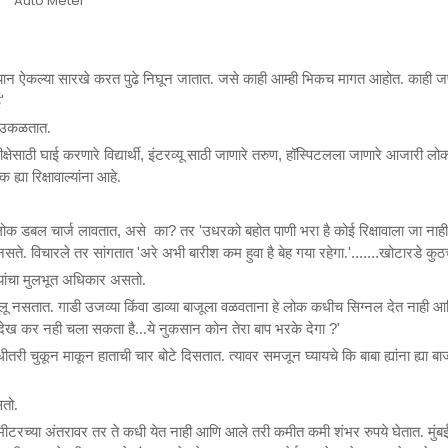
Auto Meter
कल्यान ऐकल्या सारखे करत पुढे निघून जातात. जसे काही आम्ही
भिकच
मागत आहोत. काही 
'
ई
े उकळतात.
,
,
क्षेसाठी घाई करणारे विद्यार्थी
इंटरव्यू साठी जाणारे तरुण
हॉस्पिटलला जाणारे आजारी लो
ह्या रिक्षावाल्यांना आहे.
,
?
'
 लोक डबल चार्ज लावतात
असे
का
तर
उधरको बहोत पाणी
भरा
है कोई रिक्षावाला जा नाही
'
'.......
णी नसते. विचारले तर सांगतात
अरे अभी बारीश कम हुवा है बेह गया रहेगा.
खोटारडे कुठच
त्यांचा मुलभूत अधिकार असतो.
ू नसतात. गाडी उजव्या किंवा डाव्या बाजूला वळवताना हे लोक कधीच सिग्नल देत नाही आ
?
'
ेख कर नही चला सकता है...ये नुकसान
कोन
तेरा बाप भरके देगा
धीतरी चुकून माकून हाताची चार बोटे दिसतात. त्यावर समजून घ्यायचे कि बाबा ह्यांना ह्या ब
सतो.
ीटरच्या अंतरावर तर ते कधी येत नाही आणि आले तरी कमीत कमी शंभर रुपये घेतात. मुंबई म