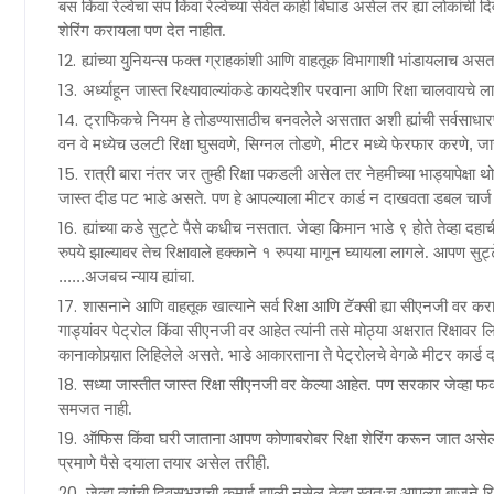
बस किंवा रेल्वेचा संप किंवा रेल्वेच्या सेवेत काही बिघाड असेल तर ह्या लोकां
शेरिंग करायला पण देत नाहीत.
ह्यांच्या युनियन्स फक्त ग्राहकांशी आणि वाहतूक विभागाशी भांडायलाच असता
अर्ध्याहून जास्त रिक्ष्यावाल्यांकडे कायदेशीर परवाना आणि रिक्षा चालवायच
ट्राफिकचे नियम
हे तोडण्यासाठीच बनवलेले असतात
अशी
ह्यांची
सर्वसाधा
,
,
,
वन वे मध्येच उलटी रिक्षा घुसवणे
सिग्नल तोडणे
मीटर मध्ये फेरफार करणे
जा
रात्री बारा नंतर जर तुम्ही रिक्षा पकडली असेल तर नेहमीच्या भाड्यापेक्ष
जास्त दीड
पट भाडे असते.
पण हे
आपल्याला
मीटर कार्ड
न
दाखवता
डबल चार्ज
ह्यांच्या कडे सुट्टे पैसे कधीच नसतात. जेव्हा किमान भाडे ९ होते तेव्हा दह
रुपये झाल्यावर तेच रिक्षावाले हक्काने १ रुपया मागून घ्यायला लागले. आपण स
......
अजबच
न्याय ह्यांचा.
शासनाने आणि वाहतूक खात्याने सर्व रिक्षा आणि टॅक्सी ह्या सीएनजी वर करायल
गाड्यांवर पेट्रोल किंवा सीएनजी वर आहेत त्यांनी तसे मोठ्या अक्षरात रिक्षा
कानाकोपर्‍य़ात लिहिलेले असते. भाडे आकारताना ते
पेट्रोलचे
वेगळे मीटर कार्ड
सध्या जास्तीत जास्त रिक्षा सीएनजी वर केल्या आहेत. पण सरकार जेव्हा फक
समजत नाही.
ऑफिस किंवा घरी जाताना आपण कोणाबरोबर रिक्षा शेरिंग करून जात असेल 
प्रमाणे पैसे दयाला तयार असेल तरीही.
जेव्हा त्यांची दिवसभराची कमाई झाली नसेल तेव्हा स्वत:च आपल्या बाजूने र