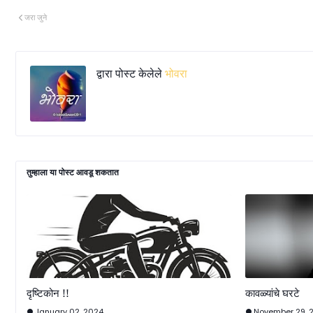
जरा जुने
द्वारा पोस्ट केलेले
भोवरा
तुम्‍हाला या पोस्‍ट आवडू शकतात
दृष्टिकोन !!
कावळ्यांचे घरटे
January 02, 2024
November 29, 