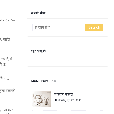
हा ब्लॉग शोधा
जण तर सरळ
,
क
घाईत
एकूण पृष्ठदृश्ये
,
 रहा है
मे
े !!!
णि मागून
MOST POPULAR
ाजूला वळायचे
नकळत एकदा...
मंगळवार, जून २८, २०११
ध्ये बेस्ट