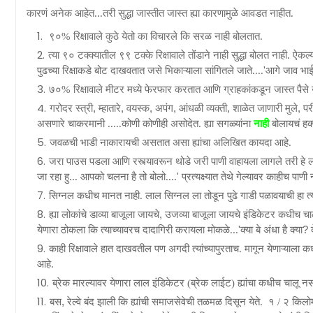
कारणं
अनेक आहेत...तरी सुद्धा जास्तीत जास्त ह्या कारणामुळे आवडत नाहीत.
९०% रिक्षावाले कुठे येतो का विचारले कि सरळ नाही बोलतात.
त्या ९० टक्क्यातील ९९ टक्के रिक्षावाले तोंडाने नाही सुद्धा बोलत नाही. ऐ
'
पुढच्या रिक्षाकडे बोट दाखवतात जसे भिकाऱ्याला सांगितले जाते....
आगे जाव भा
७०% रिक्षावाले मीटर मध्ये फेरफार करतात आणि ग्राहकांकडून जास्त पैस
,
,
,
,
,
,
गरोदर स्त्री
म्हातारे
वयस्क
अपंग
आंधळी व्यक्ती
शाळेत जाणारी मुले
परी
असणारे चाकरमानी .....कोणी कोणीही असोदेत. ह्या सगळ्यांना
नाही
बोलायचं हक्क 
जवळची
भाडी नाकारायची असतात असा ह्यांचा अलिखित कायदा आहे.
जरा पाउस पडला आणि रस्त्यावरून थोडे जरी पाणी वाहायला लागले तरी हे
'
जा रहा हु... आपको
चलना है तो बोलो....
प्रत्यक्ष्यात तेथे गेल्यावर काहीच पा
सिग्नल कधीच
मानत
नाही. लाल सिग्नल ला तोडून पुढे गाडी पळावयाची हा 
,
ह्या लोकांचे डाव्या बाजूला जायचे
उजव्या बाजूला जायचे इंडिकेटर कधीच चाल
'
?
येणारा ठोकला कि त्याच्यावरच दादागिरी करायला मोकळे...
क्या बे अंधा है क्या
द
काही रिक्षावाले हात दाखवतील पण अगदी त्यांच्यापुरताच. मागून येणाऱ्याला क
आहे.
ब्रेक मारल्यावर येणारा लाल इंडिकेटर (ब्रेक लाईट) ह्यांचा कधीच चालू न
,
बस
रेल्वे
बंद
झाली
कि
ह्यांची
समाजसेवेची
तळमळ
दिसून
येते.
१ / २ किलोम