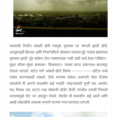
पावसाची रिपरिप थांबली होती त्यामुळे सुरुवात तर चांगली झाली होती.
आजूबाजूची हिरवळ आणि निसर्गसौंदर्य डोळ्यात साठवत पुढे गाड्या हाकायला
सुरुवात झाली. पुढे साकेत टोल नाक्याजवळ गाडी डावी कडे ठेवत रेतीबंदर-
मुंब्रा कौसा-मुंब्रा बायपास- शिळफाटा- पलावा करत अंबरनाथ-बदलापूर
रोडला लागलो. वाटेत मागे थांबलो होतो तिथेच ----------हॉटेल मध्ये
नाश्ता करण्यासाठी थांबलो. तिथे मागच्या वेळेला असणारी मोठा टिक्का
लावलेली ती आगरी मालकीण बाई नव्हती. नाष्ट्यासाठी भुर्जी पाव, आम्लेट
पाव, मिसळ पाव, बटाटा वडा सांबरची ऑर्डर दिली. सगळेच उपाशी निघालो
असल्यामुळे पोट भर हादडून घेतले. तोपर्यंत ती मालकीण बाई आली आणि
आम्ही ओळखीचे असल्या प्रमाणे घरच्या गप्पा मारायला लागली.