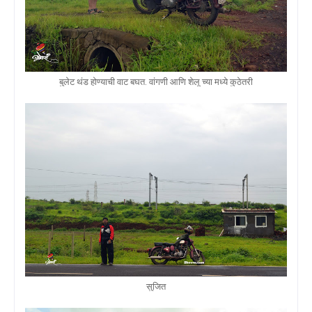
बुलेट थंड होण्याची वाट बघत. वांगणी आणि शेलू च्या मध्ये कुठेतरी
सुजित