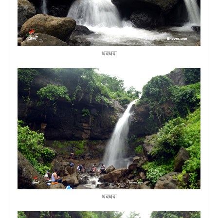
धबधबा
धबधबा