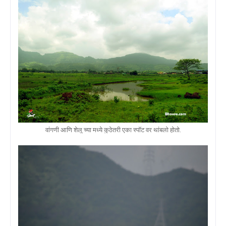
वांगणी आणि शेलू च्या मध्ये कुठेतरी एका स्पॉट वर थांबलो होतो.