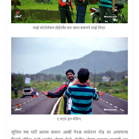
माझे फोटोसेशन होईपर्यंत वाट बघत बसणारे माझे मित्र.
ए स्टार इन मेकिंग.
सुजित च्या घरी आराम करून आम्ही नेरळ माथेरान रोड वर असणाऱ्या