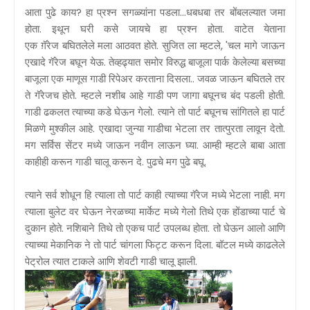
आता पुढे काय? हा प्रश्न सगळ्यांना पडला...धबधबा तर बोंबलल्यात जमा
होता. इथून घरी कसे जायचे हा प्रश्न होता. वाटेत येताना
एक ग़ॅरेज बघितलेले मला आठवत होते. सुजित ला म्हटले, 'चल मागे जाऊन
एखादे गॅरेज बघून येऊ. तेव्हढ्यात समोर विरुद्ध बाजूला पार्क केलेल्या बसच्या
बाजूला एक माणूस गाडी रिपेअर करताना दिसला.. जवळ जाऊन बघितले तर
ते गॅरेजच होते. म्हटले नशीब आहे गाडी पण जागा बघूनच बंद पडली होती.
गाडी ढकलत त्याच्या कडे घेऊन गेलो. त्याने तो पार्ट बघूनच सांगितले हा पार्ट
मिळणे मुश्कील आहे. एखादा जुन्या गाडीचा भेटला तर तात्पुरता लावून देतो.
मग सर्विस सेंटर मध्ये जाऊन नवीन लाऊन घ्या. आम्ही म्हटले बाबा आता
काहीही करून गाडी चालू करून दे. पुढचे मग पुढे बघू.
त्याने सर्व शोधून हि त्याला तो पार्ट काही त्याच्या गॅरेज मध्ये भेटला नाही. मग
त्याला बुलेट वर घेऊन नेरळच्या मार्केट मध्ये गेलो तिथे एक होंडाच्या पार्ट चे
दुकान होते. नशिबाने तिथे तो एकच पार्ट उपलब्ध होता. तो घेऊन आलो आणि
त्याच्या मेकानिक ने तो पार्ट चांगला फिट्ट करून दिला. बॉटल मध्ये काढलेले
पेट्रोल त्यात टाकले आणि शेवटी गाडी चालू झाली.