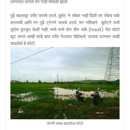
लागायला लागले पण गाडी मोकळी झाली.
पुढे बदलापूर पर्यंत जायचे ठरले...बुलेट ने सोबत नाही दिली तर तेथेच पार्क
करायची आणि मग पुढे ट्रेनने जायचे ठरले. पण नशिबाने बुलेटने मध्ये
कुठेच कुरकुर केली नाही. मध्ये मध्ये दोन तीन थांबे (hault) घेत फोटो
शूट करत आम्ही साडे बारा पर्यंत नेरळला पोहोचलो. प्रवास दरम्यान काही
काढलेले हे फोटो.
वांगणी जवळ काढलेला फोटो