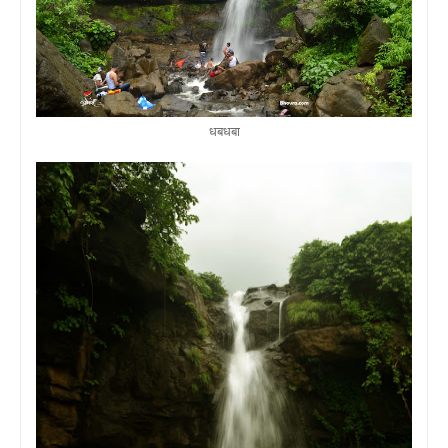
धबधबा