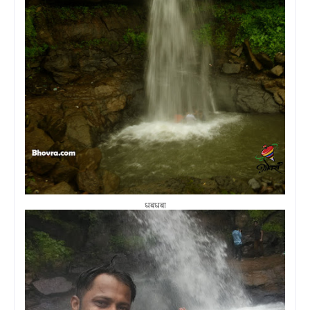
धबधबा