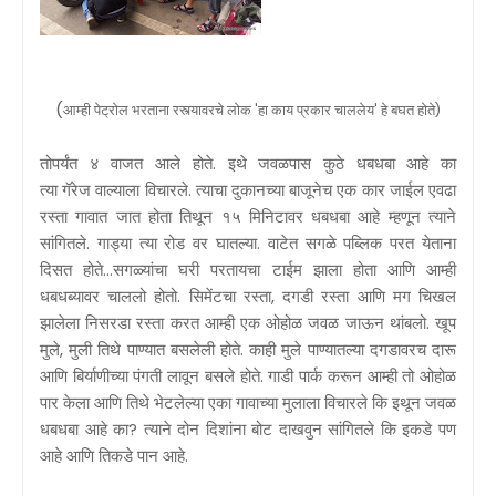
(
आम्ही पेट्रोल भरताना रस्त्यावरचे लोक 'हा काय प्रकार चाललेय' हे बघत होते)
तोपर्यंत ४ वाजत आले होते. इथे जवळपास कुठे धबधबा आहे का
त्या गॅरेज वाल्याला विचारले. त्याचा दुकानच्या बाजूनेच एक कार जाईल एवढा
रस्ता गावात जात होता तिथून १५ मिनिटावर धबधबा आहे म्हणून त्याने
सांगितले. गाड्या त्या रोड वर घातल्या. वाटेत सगळे पब्लिक परत येताना
दिसत होते...सगळ्यांचा घरी परतायचा टाईम झाला होता आणि आम्ही
धबधब्यावर चाललो होतो. सिमेंटचा रस्ता, दगडी रस्ता आणि मग चिखल
झालेला निसरडा रस्ता करत आम्ही एक ओहोळ जवळ जाऊन थांबलो. खूप
मुले, मुली तिथे पाण्यात बसलेली होते. काही मुले पाण्यातल्या दगडावरच दारू
आणि बिर्याणीच्या पंगती लावून बसले होते. गाडी पार्क करून आम्ही तो ओहोळ
पार केला आणि तिथे भेटलेल्या एका गावाच्या मुलाला विचारले कि इथून जवळ
धबधबा आहे का? त्याने दोन दिशांना बोट दाखवुन सांगितले कि इकडे पण
आहे आणि तिकडे पान आहे.