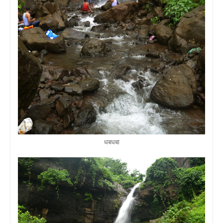
धबधबा