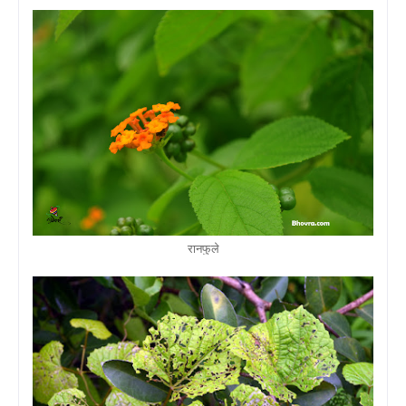
रानफुले