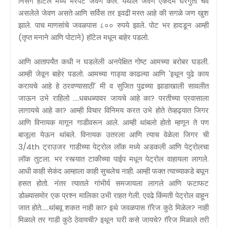
निसर्ग हॉटेल मध्ये भरपेट जेवण केले. येथील जेवण एकदम घरगुती चव
असलेले जेवण असते आणि सर्विस तर इवढी मस्त आहे की सगळे जण खुश
झाले. पाच माणसांचे जवळपास ८०० रुपये झाले. पोट भर हादडून आम्ही
(तृप्त मनाने आणि पोटाने) हॉटेल मधून बाहेर पडलो.
आणि आतापर्यंत कधी न घडलेली अनपेक्षित गोष्ट आमच्या बरोबर घडली.
आम्ही जेवून बाहेर पडलो. आमच्या गाड्या काढल्या आणि 'इथून पुढे काय
करायचे आहे हे ठरवण्यासाठी' मी व सुजित पुढच्या झाडाखाली सावलीत
जाऊन उभे राहिलो ....धबधब्यावर जायचे आहे का? परतीच्या प्रवासाला
लागायचे आहे का? आम्ही विचार विनिमय करत उभे होते तेव्हढ्यात जिगर
आणि विनायक मागून गाडीवरून आले. आम्ही थांबलो होतो म्हणून ते पण
बाजूला येऊन थांबले. विनायक उतरला आणि त्याच वेळेला जिगर ची
3/4th ट्राउजर गाडीच्या पेट्रोल लॉक मध्ये अडकली आणि पेट्रोलचा
लॉक तुटला. भर रस्त्यात टाकीच्या पाईप मधून पेट्रोल वाहायला लागले.
आधी काही सेकंद आम्हाला काही सुचलेच नाही. आम्ही फक्त त्याच्याकडे बघून
हसत होतो. नंतर त्यातले गांभीर्य समजायला लागले आणि फटाफट
डोळ्यासमोर एक प्रश्न मालिका उभी राहत गेली. एवढे किंमती पेट्रोल वाहून
जात होते.....थांबवू शकत नाही का? इथे जवळपास ग़ॅरेज कुठे मिळेल? नाही
मिळाले तर गाडी कुठे ठेवायची? इथून घरी कसे जायचे? ग़ॅरेज मिळाले तरी