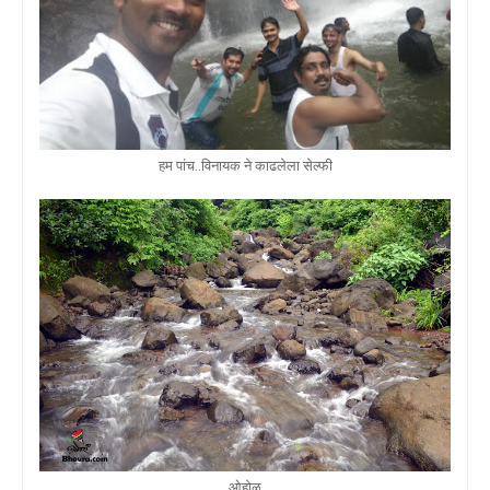
हम पांच..विनायक ने काढलेला सेल्फी
ओहोळ