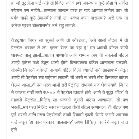
हा जो तुटलेला पार्ट आहे तो मिळेल का ? इथे जवळपास कुठे होंडा चे सर्विस
स्टेशन पण नाहीये....ठाण्याला जाऊन परत हा पार्ट आणावा लागेल का? तो
पर्यंत गाडी कुठे ठेवायची? गाडी ला धक्का कसा मारायचा? असे एक ना
अनेक प्रश्न डोळ्यासमोर उभे राहू लागले.
तेव्हढ्यात जिगर ला सुचले आणि तो ओरडला., 'अबे सालों बोटल में तो
पेट्रोल भरकर ले लो....इतना वेस्ट जा रहा है.' मग आमची बॉटल साठी
धावपळ चालू झाली...आताच पाण्याची आणि थम्फस अप ची संपलेली बॉटल
आम्ही हॉटेल मध्ये ठेवून आलो होतो. विनायकला बॉटेल आणायला पळवले.
तोपर्यंत जिगरने बागेतली पाण्याची बॉटेल दिली. त्यातले पाणी झाडामध्ये ओतून
आम्ही ती पेट्रोल च्या पाईपला लावली. ती भरते न भरते तोच विनायक बॉटल
घेऊन आला..ती पण भरत आली तरी पेट्रोल संपायचे नाव घेत नव्हते. जिगर
ने कालच गाडी मध्ये रु.५०० चे पेट्रोल टाकले होते...आणि ते सुद्धा 'पॉवर' चे
महागडे पेट्रोल....मिलिंद ला पळवले दुसरी बॉटल आणायला. ती पण
भरली...मग परत मिलिंद स्वत:च पळाला चौथी बॉटल आणायला. ती बॉटल पण
पूर्ण भरली आणि मगच पेट्रोलची टाकी रिकामी झाली. येणारे जाणरे आमच्या
कडे बघून 'हा काय प्रकार चाललाय?' अश्या विचित्र नजरेने बघून जात
होते.