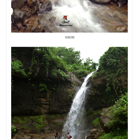
धबधबा