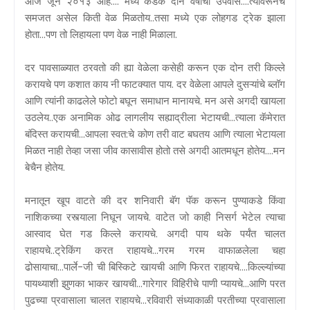
आज जून २०१३ आहे.... मध्ये कडक दोन वर्षाचा उपवास....त्यावरूनचं
समजत असेल किती वेळ मिळतोय..तसा मध्ये एक लोहगड ट्रेक झाला
होता...पण तो लिहायला पण वेळ नाही मिळाला.
दर पावसाळ्यात ठरवतो की ह्या वेळेला कसेही करून एक दोन तरी किल्ले
करायचे पण कशात काय नी फाटक्यात पाय. दर वेळेला आपले दुसऱ्यांचे ब्लॉग
आणि त्यांनी काढलेले फोटो बघून समाधान मानायचे. मन असे अगदी खायला
उठलेय..एक अनामिक ओढ लागलीय सह्याद्रीला भेटायची...त्याला कॅमेरात
बंदिस्त करायची...आपला स्वत:चे कोण तरी वाट बघतय आणि त्याला भेटायला
मिळत नाही तेव्हा जसा जीव कासावीस होतो तसे अगदी आतमधून होतेय....मन
बेचैन होतेय.
मनातून खूप वाटते की दर शनिवारी बॅग पॅक करून पुण्याकडे किंवा
नाशिकच्या रस्त्याला निघून जायचे. वाटेत जो काही निसर्ग भेटेल त्याचा
आस्वाद घेत गड किल्ले करायचे. अगदी पाय थके पर्यंत चालत
राहायचे..ट्रेकिंग करत राहायचे...गरम गरम वाफाळलेला चहा
ढोसायाचा...पार्ले-जी ची बिस्किटे खायची आणि फिरत राहायचे....किल्ल्यांच्या
पायथ्याशी झुणका भाकर खायची...गारेगार विहिरीचे पाणी प्यायचे...आणि परत
पुढच्या प्रवासाला चालत राहायचे...रविवारी संध्याकाळी परतीच्या प्रवासाला