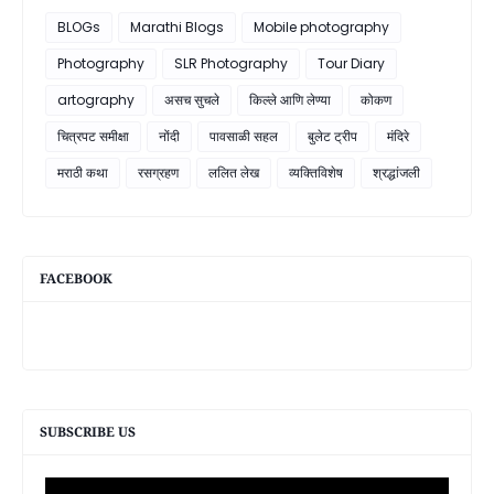
BLOGs
Marathi Blogs
Mobile photography
Photography
SLR Photography
Tour Diary
artography
असच सुचले
किल्ले आणि लेण्या
कोकण
चित्रपट समीक्षा
नोंदी
पावसाळी सहल
बुलेट ट्रीप
मंदिरे
मराठी कथा
रसग्रहण
ललित लेख
व्यक्तिविशेष
श्रद्धांजली
FACEBOOK
SUBSCRIBE US