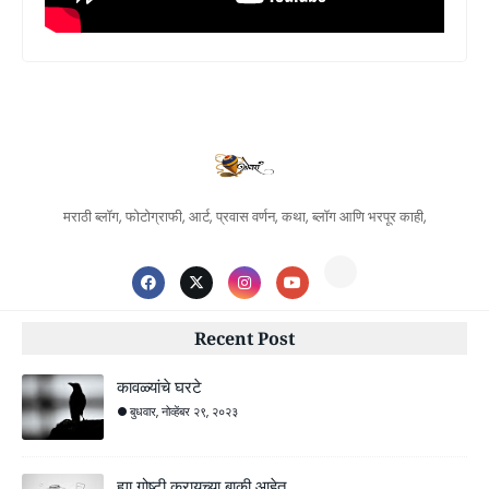
मराठी ब्लॉग, फोटोग्राफी, आर्ट, प्रवास वर्णन, कथा, ब्लॉग आणि भरपूर काही,
Recent Post
कावळ्यांचे घरटे
बुधवार, नोव्हेंबर २९, २०२३
ह्या गोष्टी करायच्या बाकी आहेत..