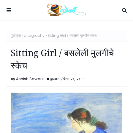
मुख्यपृष्ठ
artography
Sitting Girl / बसलेली मुलगीचे स्केच
Sitting Girl / बसलेली मुलगीचे
स्केच
Ashish Sawant
बुधवार, एप्रिल २०, २०११