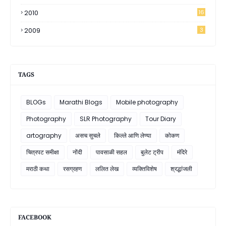
2010
16
2009
3
TAGS
BLOGs
Marathi Blogs
Mobile photography
Photography
SLR Photography
Tour Diary
artography
असच सुचले
किल्ले आणि लेण्या
कोकण
चित्रपट समीक्षा
नोंदी
पावसाळी सहल
बुलेट ट्रीप
मंदिरे
मराठी कथा
रसग्रहण
ललित लेख
व्यक्तिविशेष
श्रद्धांजली
FACEBOOK