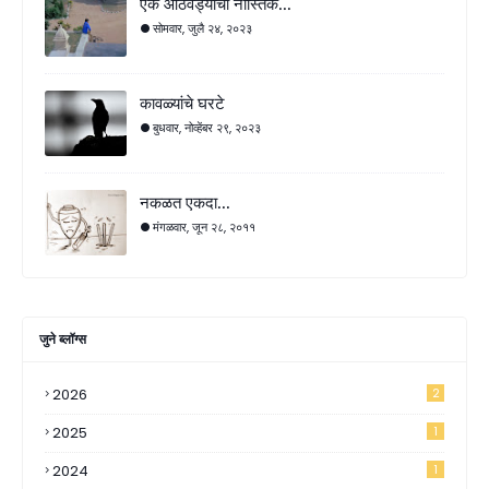
एक आठवड्याचा नास्तिक...
सोमवार, जुलै २४, २०२३
कावळ्यांचे घरटे
बुधवार, नोव्हेंबर २९, २०२३
नकळत एकदा...
मंगळवार, जून २८, २०११
जुने ब्लॉग्स
2026
2
2025
1
2024
1