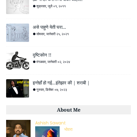
शुक्रवार, जुलै ०१, २०११
असे पाहुणे येती घरा...
सोमवार, जानेवारी २५, २०२१
दृष्टिकोन !!
मंगळवार, जानेवारी ०२, २०२४
इन्तेहाँ हो गई...इंतेझार की | शराबी |
गुरुवार, डिसेंबर ०७, २०२३
About Me
Ashish Sawant
भोवरा