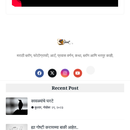
मराठी ब्लॉग, फोटोग्राफी, आर्ट, प्रवास वर्णन, कथा, ब्लॉग आणि भरपूर काही,
Recent Post
कावळ्यांचे घरटे
बुधवार, नोव्हेंबर २९, २०२३
ह्या गोष्टी करायच्या बाकी आहेत..