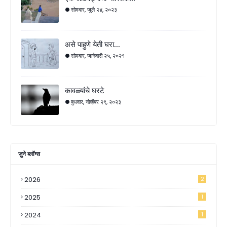
सोमवार, जुलै २४, २०२३
असे पाहुणे येती घरा...
सोमवार, जानेवारी २५, २०२१
कावळ्यांचे घरटे
बुधवार, नोव्हेंबर २९, २०२३
जुने ब्लॉग्स
2026
2
2025
1
2024
1