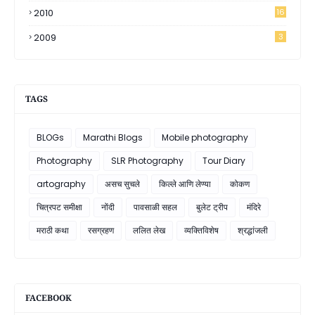
2010
16
2009
3
TAGS
BLOGs
Marathi Blogs
Mobile photography
Photography
SLR Photography
Tour Diary
artography
असच सुचले
किल्ले आणि लेण्या
कोकण
चित्रपट समीक्षा
नोंदी
पावसाळी सहल
बुलेट ट्रीप
मंदिरे
मराठी कथा
रसग्रहण
ललित लेख
व्यक्तिविशेष
श्रद्धांजली
FACEBOOK