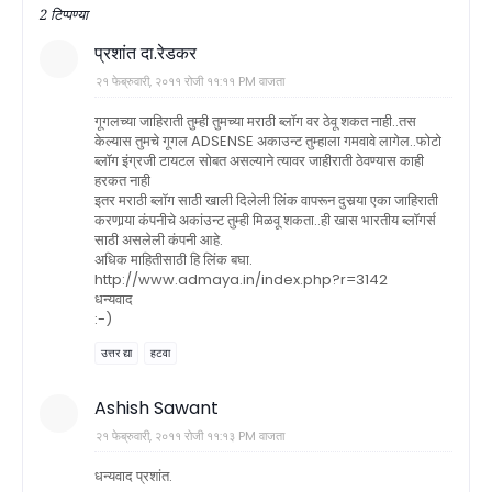
2 टिप्पण्या
प्रशांत दा.रेडकर
२१ फेब्रुवारी, २०११ रोजी ११:११ PM वाजता
गूगलच्या जाहिराती तुम्ही तुमच्या मराठी ब्लॉग वर ठेवू शकत नाही..तस
केल्यास तुमचे गूगल ADSENSE अकाउन्ट तुम्हाला गमवावे लागेल..फोटो
ब्लॉग इंग्रजी टायटल सोबत असल्याने त्यावर जाहीराती ठेवण्यास काही
हरकत नाही
इतर मराठी ब्लॉग साठी खाली दिलेली लिंक वापरून दुसर्‍या एका जाहिराती
करणार्‍या कंपनीचे अकांउन्ट तुम्ही मिळवू शकता..ही खास भारतीय ब्लॉगर्स
साठी असलेली कंपनी आहे.
अधिक माहितीसाठी हि लिंक बघा.
http://www.admaya.in/index.php?r=3142
धन्यवाद
:-)
उत्तर द्या
हटवा
Ashish Sawant
२१ फेब्रुवारी, २०११ रोजी ११:१३ PM वाजता
धन्यवाद प्रशांत.